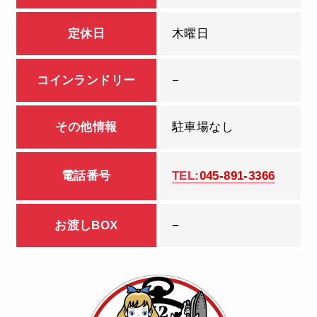
定休日
木曜日
コインランドリー
−
その他情報
駐車場なし
電話番号
TEL:
045-891-3366
お渡しBOX
−