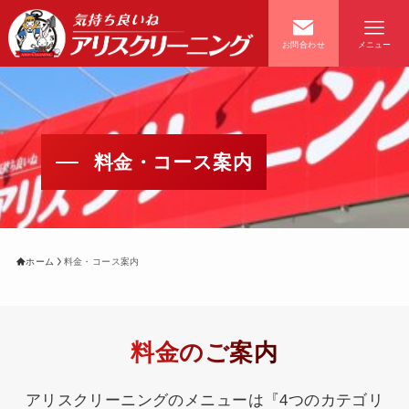
お問合わせ
メニュー
料金・コース案内
ホーム
お知らせ
店舗一覧
会員案内
ホーム
料金・コース案内
経営理念
料金・コース案内
料金のご案内
よくあるご質問
キャンペーン情報
アリスクリーニングのメニューは『4つのカテゴリ